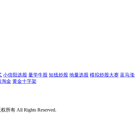
式
小倍阳选股
量学牛股
短线炒股
地量选股
模拟炒股大赛
蓝马涨
口淘金
黄金十字架
版权所有 All Rights Reserved.