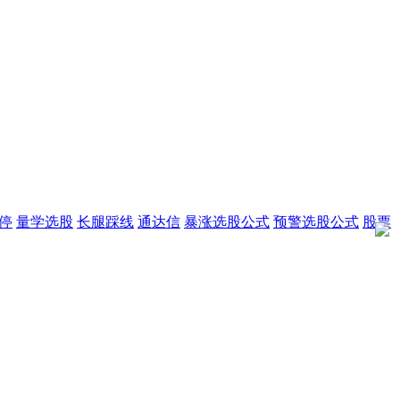
停
量学选股
长腿踩线
通达信
暴涨选股公式
预警选股公式
股票