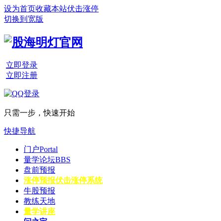
设为首页
收藏本站
伏击涨停
切换到宽版
立即登录
立即注册
只需一步，快速开始
快捷导航
门户
Portal
量学论坛
BBS
盘前预报
涨停预报
伏击涨停系统
牛股预报
教练天地
量学讲座