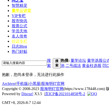
问之宝
智慧精灵
量学云讲堂
VIP专栏
股市快讯
股票公式
学员天地
名人传奇
特训专栏
日志
Blog
热门好贴
搜
热搜:
量学论坛
量学选股公
搜
索
索
池
二号战法
黄金柱选股
凹
抱歉，您尚未登录，无法进行此操作
Archiver
|
手机版
|
小黑屋
|
股海明灯官网
Copyright © 2008-2023
股海明灯官网
(https://www.178448.com) 
Powered by
Discuz!
X3.5
|
京ICP备2021014858号-2
GMT+8, 2026-8-7 12:44