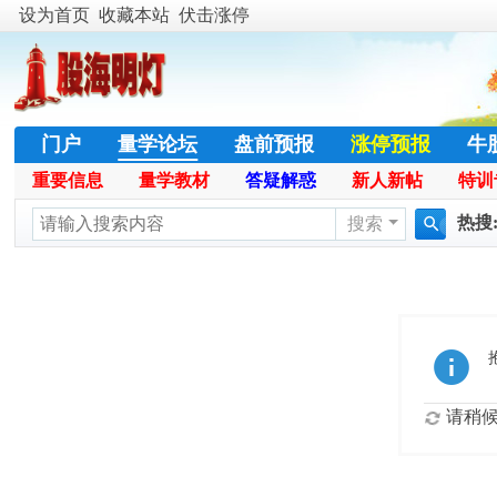
设为首页
收藏本站
伏击涨停
门户
量学论坛
盘前预报
涨停预报
牛
重要信息
量学教材
答疑解惑
新人新帖
特训
股票公式
学员天地
名人传奇
特训专栏
热搜
搜索
搜
暴涨
索
请稍候.