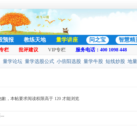
股预报
教练天地
量学讲座
问之宝
智慧精
专栏
批评建议
VIP专栏
服务电话：400 1098 448
日志
热门好贴
:
量学论坛
量学选股公式
小倍阳选股
量学牛股
短线炒股
地
选股公式
预警选股公式
股票池
二号战法
黄金柱选股
凹口淘
抱歉，本帖要求阅读权限高于 120 才能浏览
..