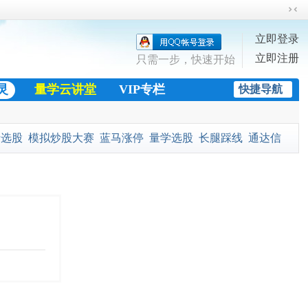
切
换
立即登录
到
立即注册
窄
只需一步，快速开始
版
灵
量学云讲堂
VIP专栏
快捷导航
股市快讯
量选股
模拟炒股大赛
蓝马涨停
量学选股
长腿踩线
通达信
金
黄金十字架