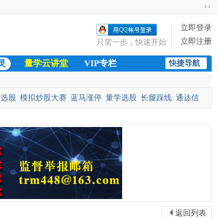
切
换
立即登录
到
立即注册
窄
只需一步，快速开始
版
灵
量学云讲堂
VIP专栏
快捷导航
股市快讯
量选股
模拟炒股大赛
蓝马涨停
量学选股
长腿踩线
通达信
金
黄金十字架
返回列表