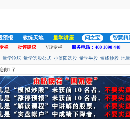
股预报
教练天地
量学讲座
问之宝
智慧精
专栏
批评建议
VIP专栏
服务电话：400 1098 448
日志
热门好贴
:
量学论坛
量学选股公式
小倍阳选股
量学牛股
短线炒股
地
仓做T了
选股公式
预警选股公式
股票池
二号战法
黄金柱选股
凹口淘