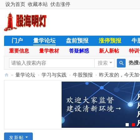
设为首页
收藏本站
伏击涨停
门户
量学论坛
盘前预报
涨停预报
牛
重要信息
量学教材
答疑解惑
新人新帖
特训
股票公式
学员天地
名人传奇
特训专栏
热搜
搜索
搜
»
量学论坛
›
学习与实践
›
牛股预报
›
昨天发的，今天加
暴涨
索
股
海
明
灯
官
网
发新帖